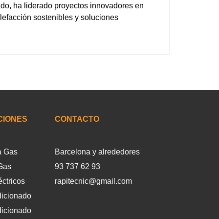
ado, ha liderado proyectos innovadores en
lefacción sostenibles y soluciones
CIONES
CONTACTO
a Gas
Barcelona y alrededores
Gas
93 737 62 93
ctricos
rapitecnic@gmail.com
dicionado
dicionado